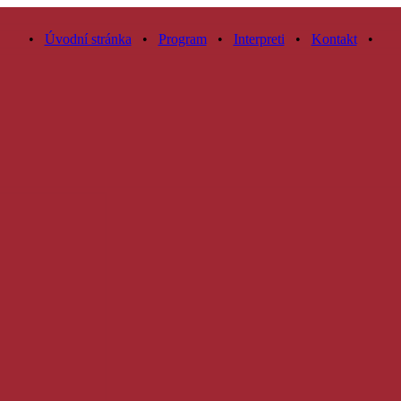
•
Úvodní stránka
•
Program
•
Interpreti
•
Kontakt
•