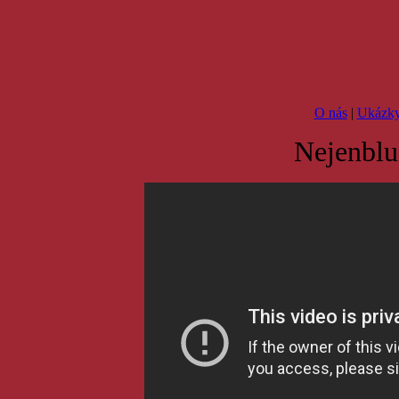
O nás
|
Ukázk
Nejenblu