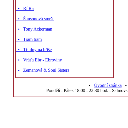
• Rí Ra
• Šansonová smršť
• Tony Ackerman
• Tram tram
• Tři dny na břiše
• Vráťa Ebr - Ebroviny
• Zemanová & Soul Sisters
•
Úvodní stránka
Pondělí - Pátek 18:00 - 22:30 hod. - Salmovs