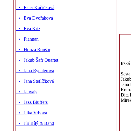
• Ester Kočičková
• Eva Dvořáková
• Eva Kriz
• Fiannan
• Honza Roušar
• Jakub Šafr Quartet
Irská
• Jana Rychterová
Sesta
Jakub
• Jana Šteflíčková
Jana 
Roman
• Jauvajs
Dita 
Mirek
• Jazz Bluffers
• Jitka Vrbová
• Jiří Bílý & Band