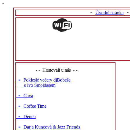
¨
•
Úvodní stránka
• • Hostovali u nás • •
• Pokleslé večery djBobeše
s Ivo Šmoldasem
• Çava
• Coffee Time
• Deneb
• Darja Kuncová & Jazz Friends