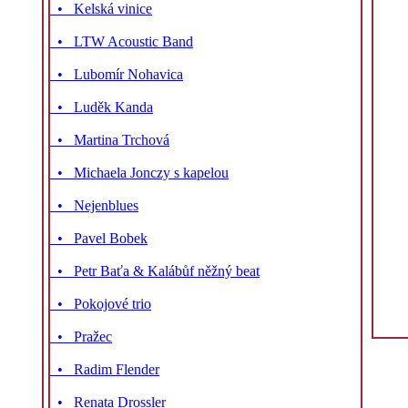
• Kelská vinice
• LTW Acoustic Band
• Lubomír Nohavica
• Luděk Kanda
• Martina Trchová
• Michaela Jonczy s kapelou
• Nejenblues
• Pavel Bobek
• Petr Baťa & Kalábůf něžný beat
• Pokojové trio
• Pražec
• Radim Flender
• Renata Drossler